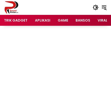
Langsung
ke
konten
TRIK GADGET
APLIKASI
GAME
BANSOS
VIRAL