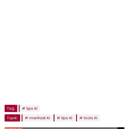
Tag:
tips AI
Topik:
manfaat AI
tips AI
tools AI