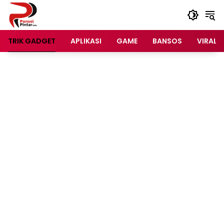
Langsung
ke
konten
TRIK GADGET
APLIKASI
GAME
BANSOS
VIRAL