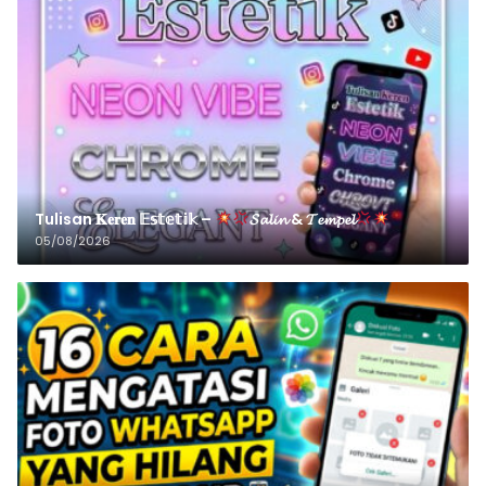
Tulisan 𝐊𝐞𝐫𝐞𝐧 𝔼𝕤𝕥𝕖𝕥𝕚𝕜 –
𝓢𝓪𝓵𝓲𝓷 & 𝓣𝓮𝓶𝓹𝓮𝓵
05/08/2026