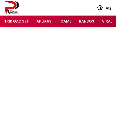
Langsung
ke
konten
TRIK GADGET
APLIKASI
GAME
BANSOS
VIRAL