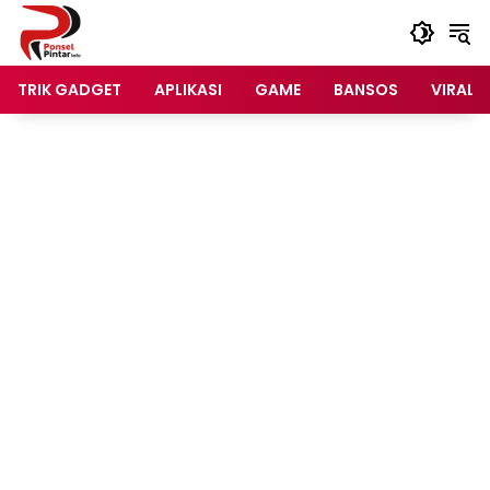
Langsung
ke
konten
TRIK GADGET
APLIKASI
GAME
BANSOS
VIRAL