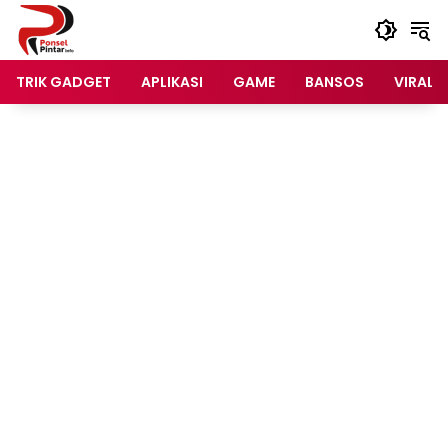
Langsung
ke
konten
TRIK GADGET
APLIKASI
GAME
BANSOS
VIRAL