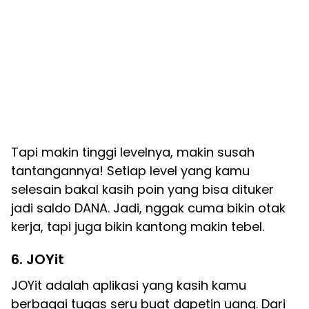
Tapi makin tinggi levelnya, makin susah
tantangannya! Setiap level yang kamu
selesain bakal kasih poin yang bisa dituker
jadi saldo DANA. Jadi, nggak cuma bikin otak
kerja, tapi juga bikin kantong makin tebel.
6. JOYit
JOYit adalah aplikasi yang kasih kamu
berbagai tugas seru buat dapetin uang. Dari