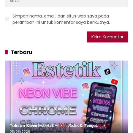
Simpan nama, email, dan situs web saya pada
peramban ini untuk komentar saya berikutnya.
Terbaru
Tulisan 𝐊𝐞𝐫𝐞𝐧 𝔼𝕤𝕥𝕖𝕥𝕚𝕜 –
𝓢𝓪𝓵𝓲𝓷 & 𝓣𝓮𝓶𝓹𝓮𝓵
05/08/2026