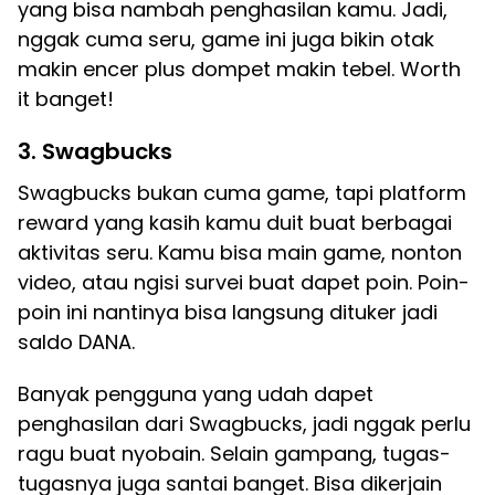
yang bisa nambah penghasilan kamu. Jadi,
nggak cuma seru, game ini juga bikin otak
makin encer plus dompet makin tebel. Worth
it banget!
3. Swagbucks
Swagbucks bukan cuma game, tapi platform
reward yang kasih kamu duit buat berbagai
aktivitas seru. Kamu bisa main game, nonton
video, atau ngisi survei buat dapet poin. Poin-
poin ini nantinya bisa langsung dituker jadi
saldo DANA.
Banyak pengguna yang udah dapet
penghasilan dari Swagbucks, jadi nggak perlu
ragu buat nyobain. Selain gampang, tugas-
tugasnya juga santai banget. Bisa dikerjain