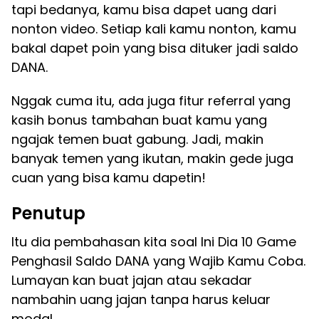
tapi bedanya, kamu bisa dapet uang dari
nonton video. Setiap kali kamu nonton, kamu
bakal dapet poin yang bisa dituker jadi saldo
DANA.
Nggak cuma itu, ada juga fitur referral yang
kasih bonus tambahan buat kamu yang
ngajak temen buat gabung. Jadi, makin
banyak temen yang ikutan, makin gede juga
cuan yang bisa kamu dapetin!
Penutup
Itu dia pembahasan kita soal Ini Dia 10 Game
Penghasil Saldo DANA yang Wajib Kamu Coba.
Lumayan kan buat jajan atau sekadar
nambahin uang jajan tanpa harus keluar
modal.