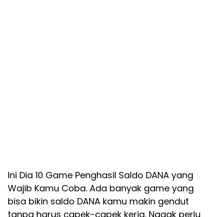
Ini Dia 10 Game Penghasil Saldo DANA yang
Wajib Kamu Coba. Ada banyak game yang
bisa bikin saldo DANA kamu makin gendut
tanpa harus capek-capek kerja. Nggak perlu