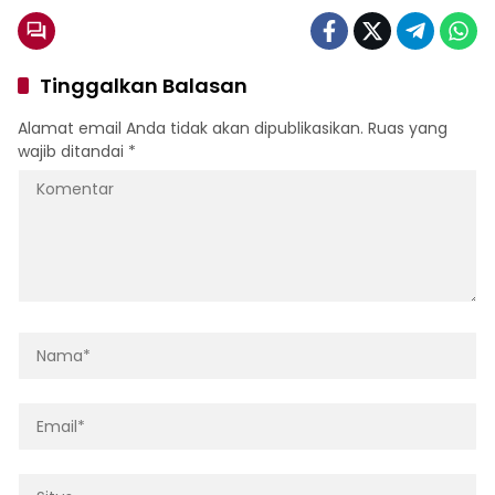
Tinggalkan Balasan
Alamat email Anda tidak akan dipublikasikan.
Ruas yang
wajib ditandai
*