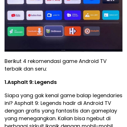
Berikut 4 rekomendasi game Android TV
terbaik dan seru:
1.Asphalt 9: Legends
Siapa yang gak kenal game balap legendaries
ini? Asphalt 9: Legends hadir di Android TV
dengan grafis yang fantastis dan gameplay
yang menegangkan. Kalian bisa ngebut di
berbagai sirkuit ikonik dengan mobil-mobil