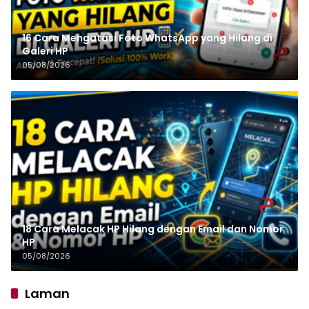
16 Cara Mengatasi Foto WhatsApp yang Hilang di
Galeri HP
05/08/2026
18 Cara Melacak HP Hilang dengan Email dan Nomor
HP
05/08/2026
Laman