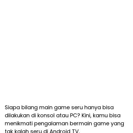
Siapa bilang main game seru hanya bisa
dilakukan di konsol atau PC? Kini, kamu bisa
menikmati pengalaman bermain game yang
tak kalah seru di Android TV.