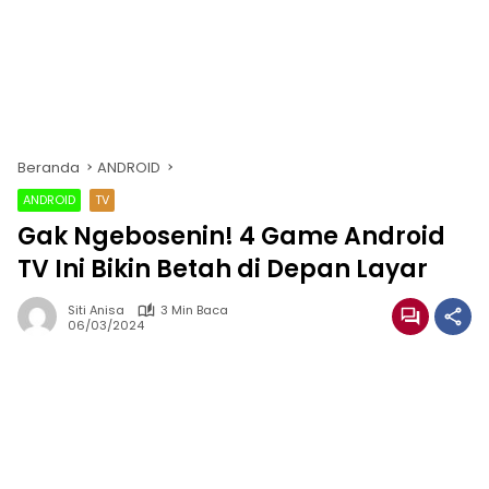
Beranda
ANDROID
ANDROID
TV
Gak Ngebosenin! 4 Game Android
TV Ini Bikin Betah di Depan Layar
Siti Anisa
3 Min Baca
06/03/2024