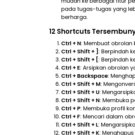
mudah ke berbagai fitur p
pada tugas-tugas yang le
berharga.
12 Shortcuts Tersembu
Ctrl + N
: Membuat obrolan 
Ctrl + Shift + ]
: Berpindah k
Ctrl + Shift + [
: Berpindah 
Ctrl + E
: Arsipkan obrolan y
Ctrl + Backspace
: Menghap
Ctrl + Shift + M
: Mengonvers
Ctrl + Shift + U
: Mengarsipk
Ctrl + Shift + N
: Membuka p
Ctrl + P
: Membuka profil kon
Ctrl + F
: Mencari dalam obro
Ctrl + Shift + L
: Mengarsipka
Ctrl + Shift + K
: Menghapus 