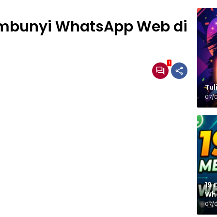
sembunyi WhatsApp Web di
1
Tulisa
07/
19 
Wh
07/