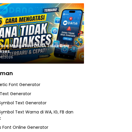
Cara Mengatasi DANA Tidak Bisa
kses
08/2026
aman
etic Font Generator
 Text Generator
Symbol Text Generator
Symbol Text Warna di WA, IG, FB dan
k
 Font Online Generator