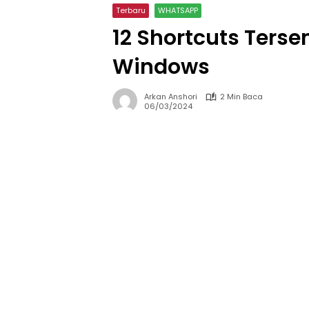
Terbaru
WHATSAPP
12 Shortcuts Ter
Windows
Arkan Anshori
2 Min Baca
06/03/2024