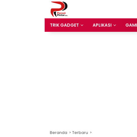
Langsung
ke
konten
TRIK GADGET
APLIKASI
GAM
Beranda
Terbaru