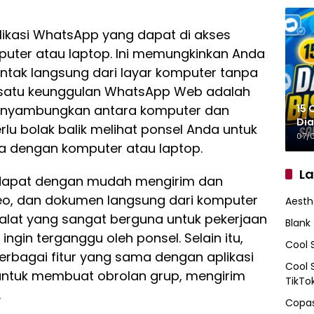
ikasi WhatsApp yang dapat di akses
uter atau laptop. Ini memungkinkan Anda
tak langsung dari layar komputer tanpa
h satu keunggulan WhatsApp Web adalah
15 
nyambungkan antara komputer dan
Dia
rlu bolak balik melihat ponsel Anda untuk
07/
a dengan komputer atau laptop.
L
dapat dengan mudah mengirim dan
deo, dan dokumen langsung dari komputer
Aesth
alat yang sangat berguna untuk pekerjaan
Blank
ingin terganggu oleh ponsel. Selain itu,
Cool 
bagai fitur yang sama dengan aplikasi
Cool 
untuk membuat obrolan grup, mengirim
TikTo
.
Copas