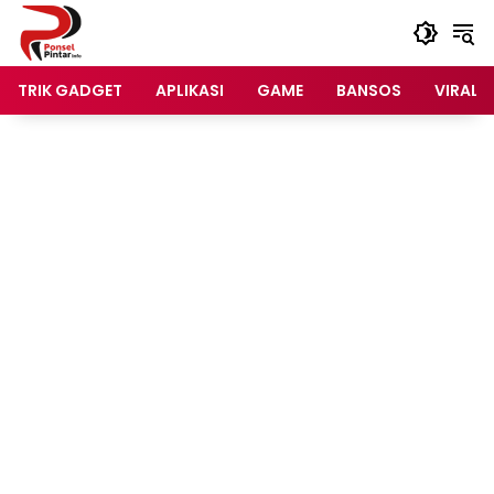
Langsung
ke
konten
TRIK GADGET
APLIKASI
GAME
BANSOS
VIRAL