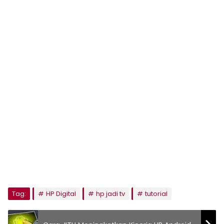
Tag:
HP Digital
hp jadi tv
tutorial