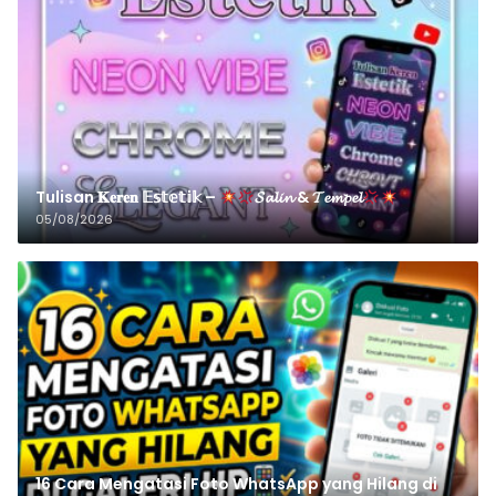
Tulisan 𝐊𝐞𝐫𝐞𝐧 𝔼𝕤𝕥𝕖𝕥𝕚𝕜 –
𝓢𝓪𝓵𝓲𝓷 & 𝓣𝓮𝓶𝓹𝓮𝓵
05/08/2026
16 Cara Mengatasi Foto WhatsApp yang Hilang di