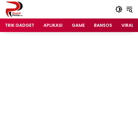
Langsung
ke
konten
TRIK GADGET
APLIKASI
GAME
BANSOS
VIRAL