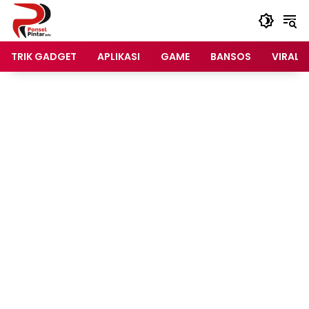
Langsung
ke
konten
TRIK GADGET
APLIKASI
GAME
BANSOS
VIRAL