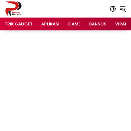
Langsung
ke
konten
TRIK GADGET
APLIKASI
GAME
BANSOS
VIRAL