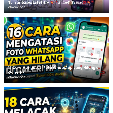
Tulisan 𝐊𝐞𝐫𝐞𝐧 𝔼𝕤𝕥𝕖𝕥𝕚𝕜 –
𝓢𝓪𝓵𝓲𝓷 & 𝓣𝓮𝓶𝓹𝓮𝓵
05/08/2026
16 Cara Mengatasi Foto WhatsApp yang Hilang di
Galeri HP
05/08/2026