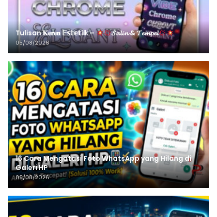
Tulisan 𝐊𝐞𝐫𝐞𝐧 𝔼𝕤𝕥𝕖𝕥𝕚𝕜 –
𝓢𝓪𝓵𝓲𝓷 & 𝓣𝓮𝓶𝓹𝓮𝓵
05/08/2026
16 Cara Mengatasi Foto WhatsApp yang Hilang di
Galeri HP
05/08/2026