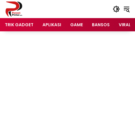
Langsung
ke
konten
TRIK GADGET
APLIKASI
GAME
BANSOS
VIRAL