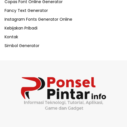
Copas Font Online Generator
Fancy Text Generator
Instagram Fonts Generator Online
Kebijakan Pribadi
Kontak
Simbol Generator