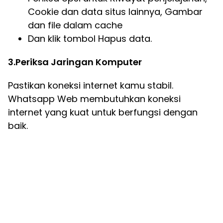
Cookie dan data situs lainnya, Gambar
dan file dalam cache
Dan klik tombol Hapus data.
3.Periksa Jaringan Komputer
Pastikan koneksi internet kamu stabil.
Whatsapp Web membutuhkan koneksi
internet yang kuat untuk berfungsi dengan
baik.