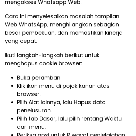
mengakses Whatsapp Web.
Cara Ini menyelesaikan masalah tampilan
Web WhatsApp, menghilangkan sebagian
besar pembekuan, dan memastikan kinerja
yang cepat.
Ikuti langkah-langkah berikut untuk
menghapus cookie browser:
Buka peramban.
Klik ikon menu di pojok kanan atas
browser.
Pilih Alat lainnya, lalu Hapus data
penelusuran.
Pilih tab Dasar, lalu pilih rentang Waktu
dari menu.
Periksa opsi untuk Riwayat penjelajahan,