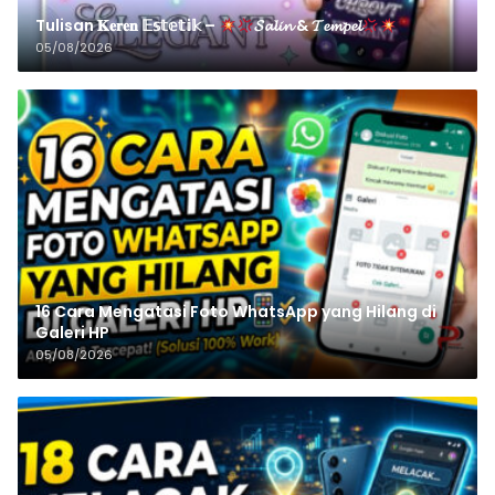
Tulisan 𝐊𝐞𝐫𝐞𝐧 𝔼𝕤𝕥𝕖𝕥𝕚𝕜 –
𝓢𝓪𝓵𝓲𝓷 & 𝓣𝓮𝓶𝓹𝓮𝓵
05/08/2026
16 Cara Mengatasi Foto WhatsApp yang Hilang di
Galeri HP
05/08/2026