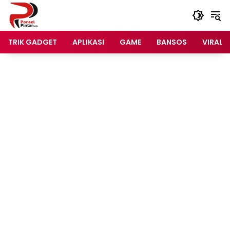
Langsung
ke
konten
TRIK GADGET
APLIKASI
GAME
BANSOS
VIRAL