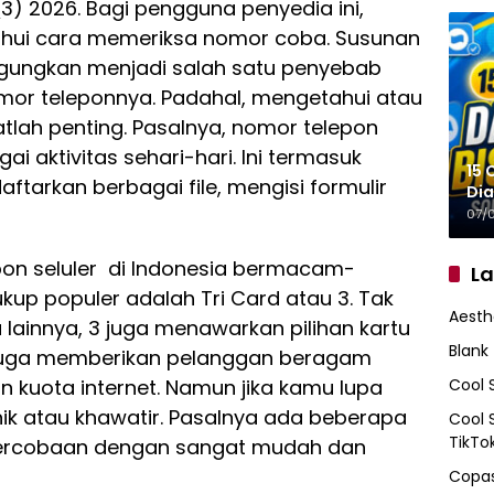
3) 2026. Bagi pengguna penyedia ini,
hui cara memeriksa nomor coba. Susunan
ungkan menjadi salah satu penyebab
or teleponnya. Padahal, mengetahui atau
lah penting. Pasalnya, nomor telepon
i aktivitas sehari-hari. Ini termasuk
15 
tarkan berbagai file, mengisi formulir
Dia
07/
pon seluler di Indonesia bermacam-
L
up populer adalah Tri Card atau 3. Tak
Aesth
lainnya, 3 juga menawarkan pilihan kartu
Blank
 juga memberikan pelanggan beragam
Cool 
n kuota internet. Namun jika kamu lupa
ik atau khawatir. Pasalnya ada beberapa
Cool 
TikTo
percobaan dengan sangat mudah dan
Copas