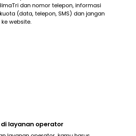
n BimaTri dan nomor telepon, informasi
i kuota (data, telepon, SMS) dan jangan
 ke website.
 di layanan operator
n layanan operator, kamu harus