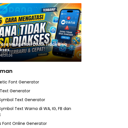
Cara Mengatasi DANA Tidak Bisa
kses
08/2026
aman
etic Font Generator
 Text Generator
Symbol Text Generator
Symbol Text Warna di WA, IG, FB dan
k
 Font Online Generator