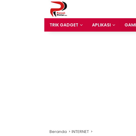
Langsung
ke
konten
TRIK GADGET
APLIKASI
GAM
Beranda
INTERNET