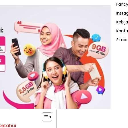
Fancy
Insta
Kebija
Konta
Simbo
ketahui