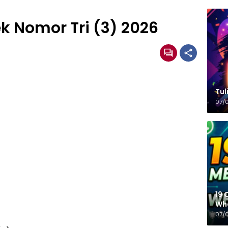
k Nomor Tri (3) 2026
Tulisa
07/
19 
Wh
07/