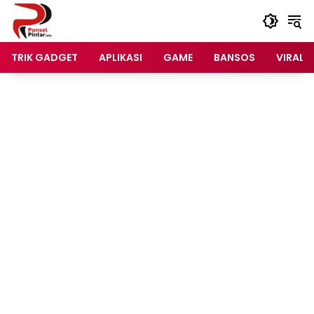
Langsung
ke
konten
TRIK GADGET
APLIKASI
GAME
BANSOS
VIRAL