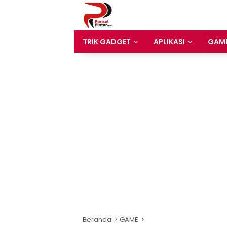
Langsung
ke
konten
TRIK GADGET
APLIKASI
GAM
Beranda
GAME