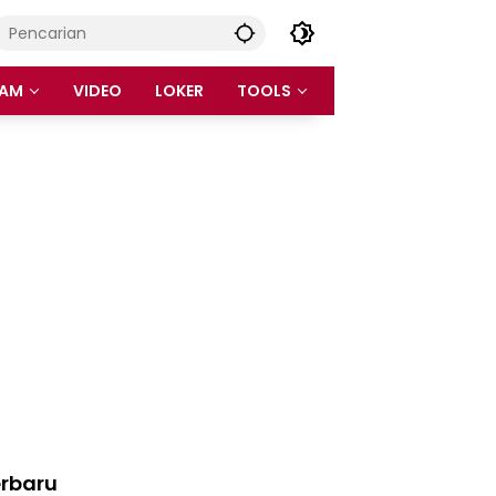
AM
VIDEO
LOKER
TOOLS
rbaru