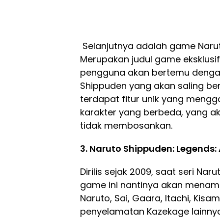
Selanjutnya adalah game Naruto
Merupakan judul game eksklusif
pengguna akan bertemu dengan 
Shippuden yang akan saling be
terdapat fitur unik yang mengg
karakter yang berbeda, yang 
tidak membosankan.
3. Naruto Shippuden: Legends: 
Dirilis sejak 2009, saat seri 
game ini nantinya akan menampi
Naruto, Sai, Gaara, Itachi, Kis
penyelamatan Kazekage lainnya