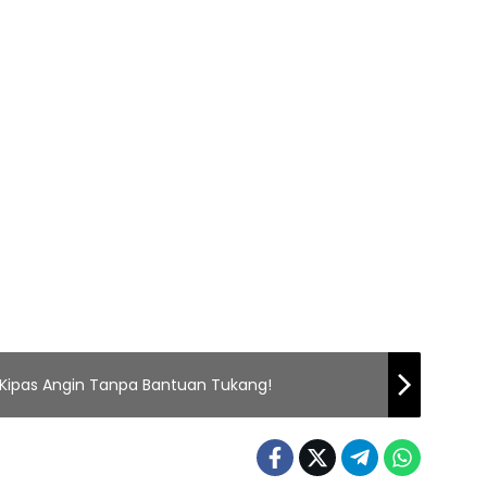
 Kipas Angin Tanpa Bantuan Tukang!