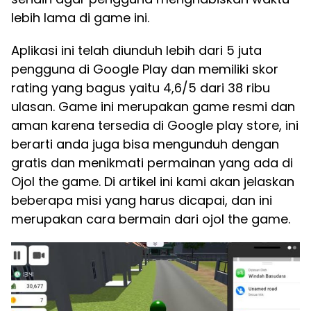
lebih lama di game ini.
Aplikasi ini telah diunduh lebih dari 5 juta
pengguna di Google Play dan memiliki skor
rating yang bagus yaitu 4,6/5 dari 38 ribu
ulasan. Game ini merupakan game resmi dan
aman karena tersedia di Google play store, ini
berarti anda juga bisa mengunduh dengan
gratis dan menikmati permainan yang ada di
Ojol the game. Di artikel ini kami akan jelaskan
beberapa misi yang harus dicapai, dan ini
merupakan cara bermain dari ojol the game.