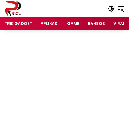
Langsung
ke
konten
TRIK GADGET
APLIKASI
GAME
BANSOS
VIRAL