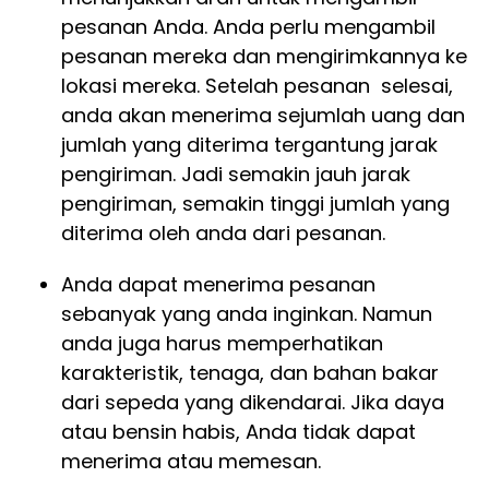
pesanan Anda. Anda perlu mengambil
pesanan mereka dan mengirimkannya ke
lokasi mereka. Setelah pesanan selesai,
anda akan menerima sejumlah uang dan
jumlah yang diterima tergantung jarak
pengiriman. Jadi semakin jauh jarak
pengiriman, semakin tinggi jumlah yang
diterima oleh anda dari pesanan.
Anda dapat menerima pesanan
sebanyak yang anda inginkan. Namun
anda juga harus memperhatikan
karakteristik, tenaga, dan bahan bakar
dari sepeda yang dikendarai. Jika daya
atau bensin habis, Anda tidak dapat
menerima atau memesan.