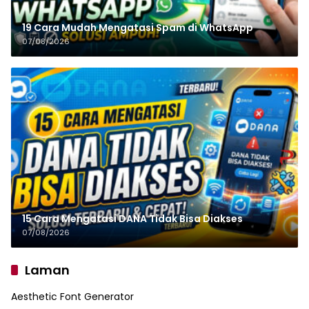
19 Cara Mudah Mengatasi Spam di WhatsApp
07/08/2026
15 Cara Mengatasi DANA Tidak Bisa Diakses
07/08/2026
Laman
Aesthetic Font Generator