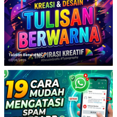
Tulisan‌‌‌‌‌‌‌‌‌‌‌‌‌‌‌‌ Berwarna
07/08/2026