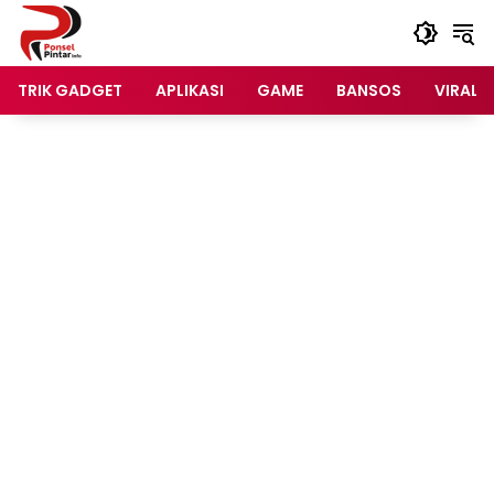
Langsung
ke
konten
TRIK GADGET
APLIKASI
GAME
BANSOS
VIRAL