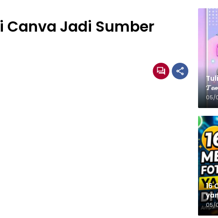
i Canva Jadi Sumber
Tulis
𝓣𝓮𝓶
05/
16 
yan
05/