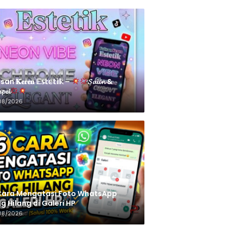
an 𝐊𝐞𝐫𝐞𝐧 𝔼𝕤𝕥𝕖𝕥𝕚𝕜 –
𝓢𝓪𝓵𝓲𝓷 &
𝓹𝓮𝓵
08/2026
Cara Mengatasi Foto WhatsApp
g Hilang di Galeri HP
08/2026