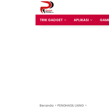
Langsung
ke
konten
TRIK GADGET
APLIKASI
GAM
Beranda
PENGHASIL UANG