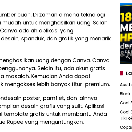
sumber cuan. Di zaman dimana teknologi
a mudah untuk menghasilkan uang. Salah
 Canva adalah aplikasi yang
sain, spanduk, dan grafik yang menarik
18 
da
05/
ra menghasilkan uang dengan Canva. Canva
nggunanya. Selain itu, ada akun gratis
L
pa masalah. Kemudian Anda dapat
 mengakses lebih banyak fitur premium.
Aesth
Blank
esain poster, pamflet, dan lainnya
Cool 
pilan desain grafis yang sulit. Aplikasi
Cool 
i template gratis untuk membantu Anda
TikTo
kue Rupee yang menguntungkan.
Copas