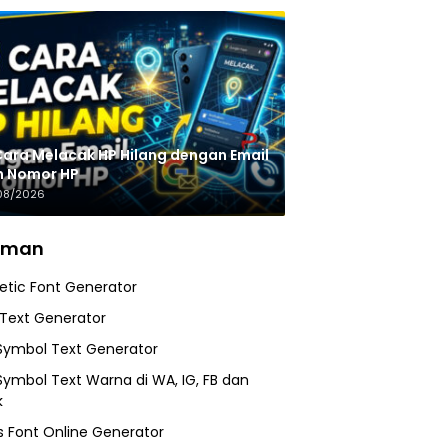
Cara Melacak HP Hilang dengan Email
n Nomor HP
08/2026
aman
etic Font Generator
 Text Generator
Symbol Text Generator
Symbol Text Warna di WA, IG, FB dan
k
 Font Online Generator