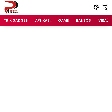
Langsung
ke
konten
TRIK GADGET
APLIKASI
GAME
BANSOS
VIRAL