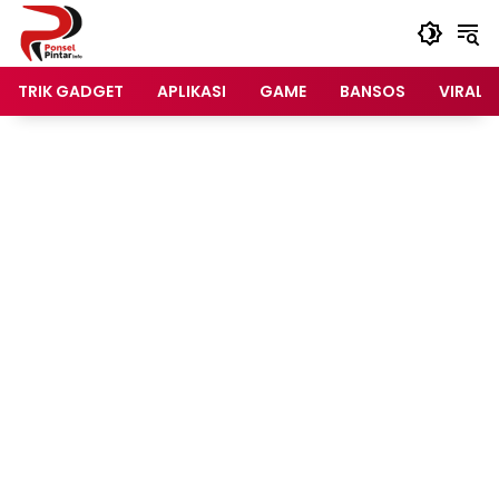
Langsung
ke
konten
TRIK GADGET
APLIKASI
GAME
BANSOS
VIRAL