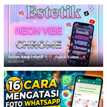
Tulisan 𝐊𝐞𝐫𝐞𝐧 𝔼𝕤𝕥𝕖𝕥𝕚𝕜 –
𝓢𝓪𝓵𝓲𝓷 & 𝓣𝓮𝓶𝓹𝓮𝓵
05/08/2026