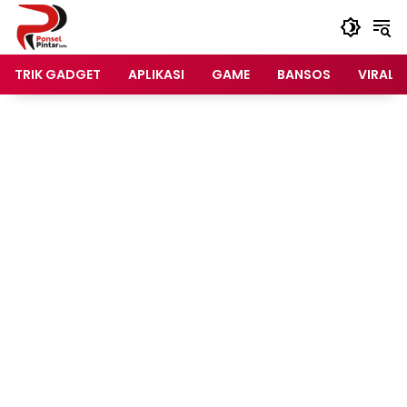
Langsung
ke
konten
TRIK GADGET
APLIKASI
GAME
BANSOS
VIRAL