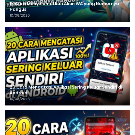
18 Cara Menyelamatkan Akun WA yang Nomornya
Hangus
10/08/2026
20 Cara Mengatasi Aplikasi Sering Keluar Sendiri di
Android
10/08/2026