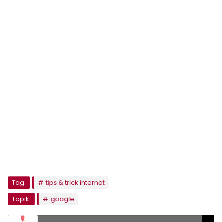
Tag:
tips & trick internet
Topik:
google