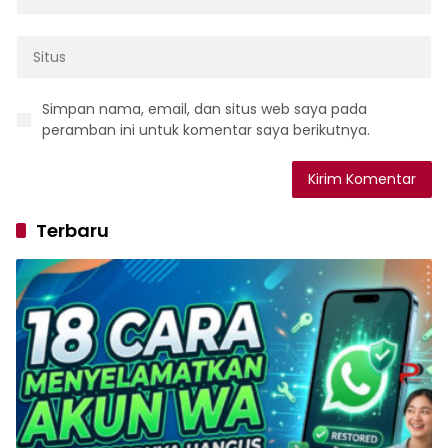
Simpan nama, email, dan situs web saya pada
peramban ini untuk komentar saya berikutnya.
Terbaru