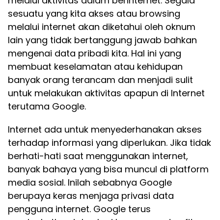
melalui aktivitas dalam berinternet. Segala
sesuatu yang kita akses atau browsing
melalui internet akan diketahui oleh oknum
lain yang tidak bertanggung jawab bahkan
mengenai data pribadi kita. Hal ini yang
membuat keselamatan atau kehidupan
banyak orang terancam dan menjadi sulit
untuk melakukan aktivitas apapun di Internet
terutama Google.
Internet ada untuk menyederhanakan akses
terhadap informasi yang diperlukan. Jika tidak
berhati-hati saat menggunakan internet,
banyak bahaya yang bisa muncul di platform
media sosial. Inilah sebabnya Google
berupaya keras menjaga privasi data
pengguna internet. Google terus