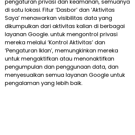
pengaturan privasi dan keamanan, semuanya
di satu lokasi. Fitur ‘Dasbor’ dan ‘Aktivitas
Saya’ menawarkan visibilitas data yang
dikumpulkan dari aktivitas kalian di berbagai
layanan Google. untuk mengontrol privasi
mereka melalui ‘Kontrol Aktivitas’ dan
‘Pengaturan Iklan’, memungkinkan mereka
untuk mengaktifkan atau menonaktifkan
pengumpulan dan penggunaan data, dan
menyesuaikan semua layanan Google untuk
pengalaman yang lebih baik.