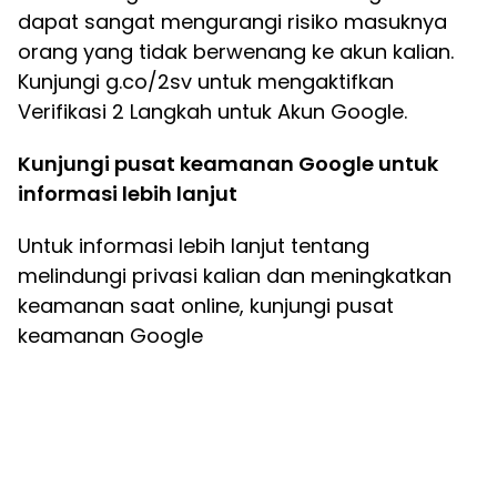
dapat sangat mengurangi risiko masuknya
orang yang tidak berwenang ke akun kalian.
Kunjungi g.co/2sv untuk mengaktifkan
Verifikasi 2 Langkah untuk Akun Google.
Kunjungi pusat keamanan Google untuk
informasi lebih lanjut
Untuk informasi lebih lanjut tentang
melindungi privasi kalian dan meningkatkan
keamanan saat online, kunjungi pusat
keamanan Google