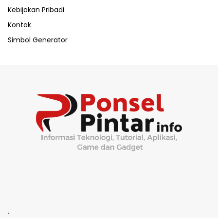
Kebijakan Pribadi
Kontak
Simbol Generator
.