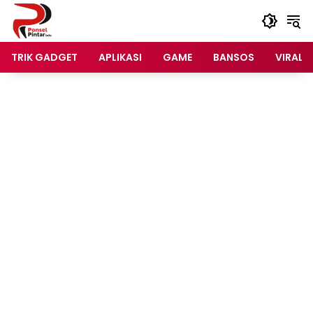
Langsung
ke
konten
TRIK GADGET
APLIKASI
GAME
BANSOS
VIRAL