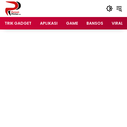
Langsung
ke
konten
TRIK GADGET
APLIKASI
GAME
BANSOS
VIRAL