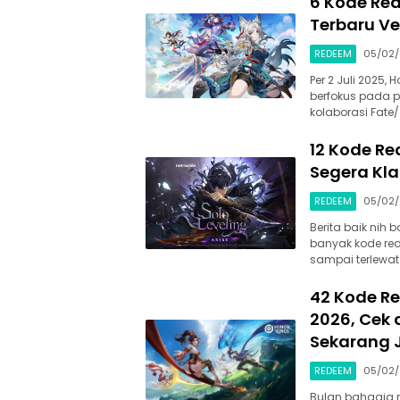
6 Kode Red
Terbaru Ve
REDEEM
05/02
Per 2 Juli 2025, 
berfokus pada 
kolaborasi Fate/
12 Kode Re
Segera Kla
REDEEM
05/02
Berita baik nih 
banyak kode red
sampai terlewat
42 Kode Re
2026, Cek
Sekarang 
REDEEM
05/02
Bulan bahagia n