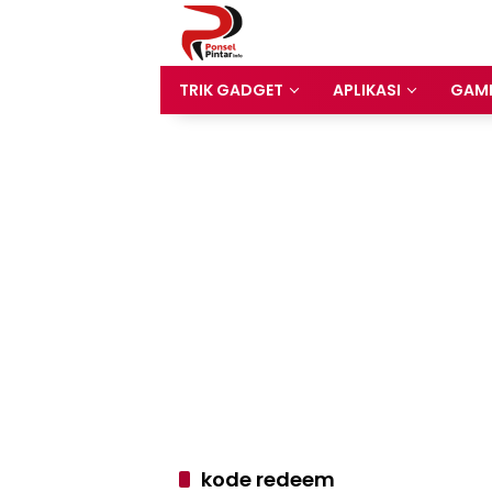
Langsung
ke
konten
TRIK GADGET
APLIKASI
GAM
kode redeem