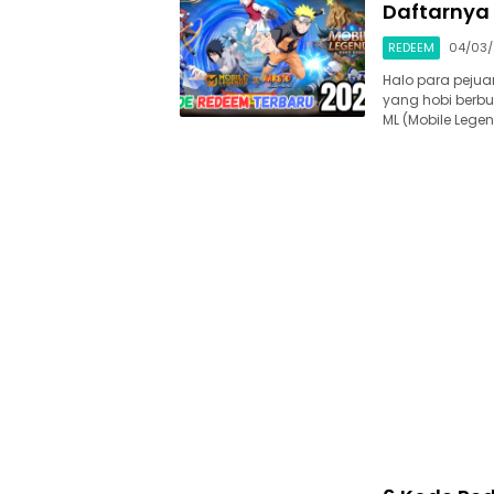
Daftarnya 
REDEEM
04/03
Halo para peju
yang hobi berbur
ML (Mobile Legen