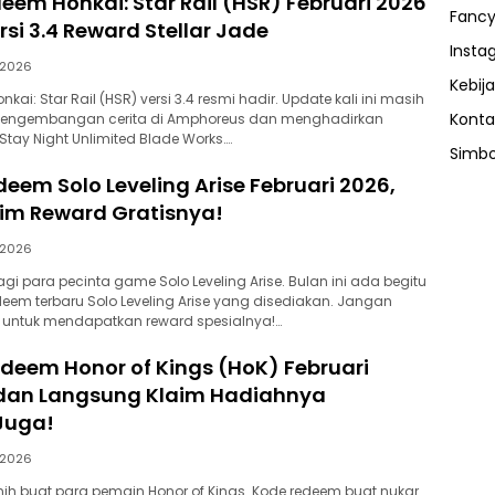
eem Honkai: Star Rail (HSR) Februari 2026
Fancy
rsi 3.4 Reward Stellar Jade
Insta
/2026
Kebija
Honkai: Star Rail (HSR) versi 3.4 resmi hadir. Update kali ini masih
Konta
pengembangan cerita di Amphoreus dan menghadirkan
Stay Night Unlimited Blade Works….
Simbo
deem Solo Leveling Arise Februari 2026,
im Reward Gratisnya!
/2026
bagi para pecinta game Solo Leveling Arise. Bulan ini ada begitu
eem terbaru Solo Leveling Arise yang disediakan. Jangan
 untuk mendapatkan reward spesialnya!…
deem Honor of Kings (HoK) Februari
 dan Langsung Klaim Hadiahnya
Juga!
/2026
ih buat para pemain Honor of Kings. Kode redeem buat nukar