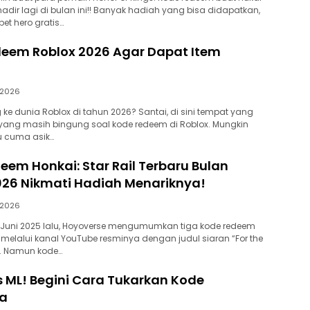
adir lagi di bulan ini!! Banyak hadiah yang bisa didapatkan,
et hero gratis…
deem Roblox 2026 Agar Dapat Item
/2026
ke dunia Roblox di tahun 2026? Santai, di sini tempat yang
yang masih bingung soal kode redeem di Roblox. Mungkin
u cuma asik…
eem Honkai: Star Rail Terbaru Bulan
026 Nikmati Hadiah Menariknya!
/2026
 Juni 2025 lalu, Hoyoverse mengumumkan tiga kode redeem
l melalui kanal YouTube resminya dengan judul siaran “For the
e”. Namun kode…
s ML! Begini Cara Tukarkan Kode
a