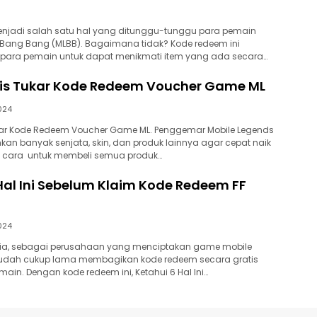
njadi salah satu hal yang ditunggu-tunggu para pemain
 Bang Bang (MLBB). Bagaimana tidak? Kode redeem ini
ara pemain untuk dapat menikmati item yang ada secara…
tis Tukar Kode Redeem Voucher Game ML
024
ukar Kode Redeem Voucher Game ML. Penggemar Mobile Legends
an banyak senjata, skin, dan produk lainnya agar cepat naik
tu cara untuk membeli semua produk…
Hal Ini Sebelum Klaim Kode Redeem FF
024
ia, sebagai perusahaan yang menciptakan game mobile
e, sudah cukup lama membagikan kode redeem secara gratis
ain. Dengan kode redeem ini, Ketahui 6 Hal Ini…