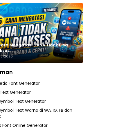
Cara Mengatasi DANA Tidak Bisa
kses
08/2026
aman
etic Font Generator
 Text Generator
Symbol Text Generator
Symbol Text Warna di WA, IG, FB dan
k
 Font Online Generator