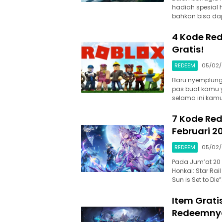
hadiah spesial h
bahkan bisa dap
4 Kode Re
Gratis!
REDEEM
05/02
Baru nyemplung 
pas buat kamu 
selama ini kam
7 Kode Red
Februari 2
REDEEM
05/02
Pada Jum’at 20
Honkai: Star Rai
Sun is Set to Di
Item Grati
Redeemny