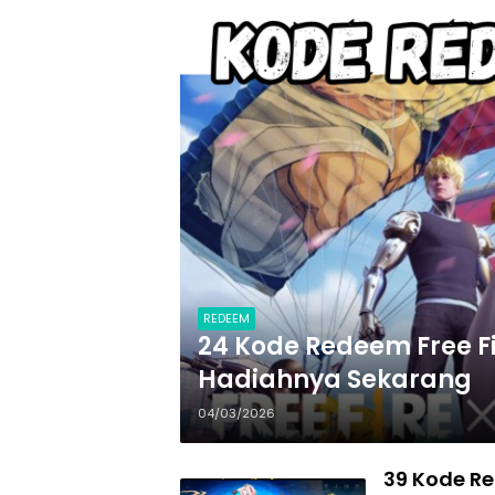
REDEEM
24 Kode Redeem Free Fi
Hadiahnya Sekarang
04/03/2026
39 Kode R