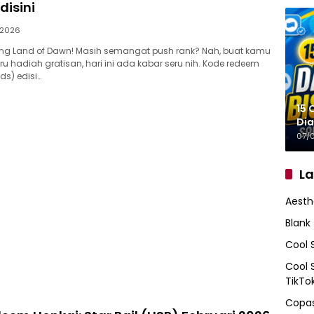
disini
/2026
ang Land of Dawn! Masih semangat push rank? Nah, buat kamu
u hadiah gratisan, hari ini ada kabar seru nih. Kode redeem
ds) edisi…
15 
Dia
07/
L
Aesth
Blank
Cool 
Cool 
TikTo
Copas