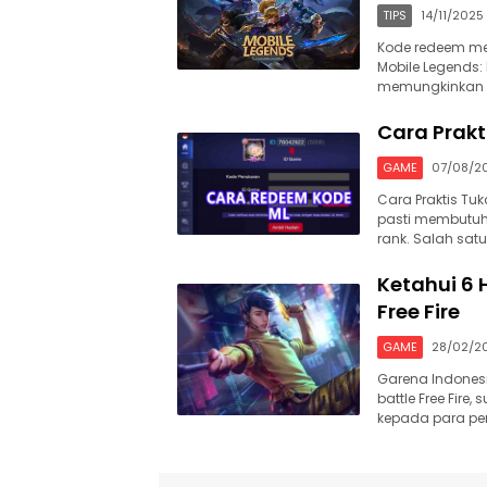
TIPS
14/11/2025
Kode redeem me
Mobile Legends:
memungkinkan p
Cara Prak
GAME
07/08/2
Cara Praktis T
pasti membutuhk
rank. Salah sa
Ketahui 6 
Free Fire
GAME
28/02/2
Garena Indones
battle Free Fir
kepada para pem