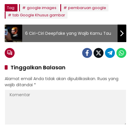
Tag:
google images
pembaruan google
tab Google Khusus gambar
6 Ciri-Ciri Deepfake yang Wajib Kamu Tau
Tinggalkan Balasan
Alamat email Anda tidak akan dipublikasikan.
Ruas yang
wajib ditandai
*