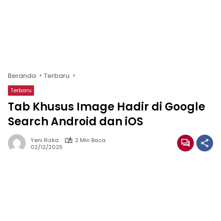
Beranda
Terbaru
Terbaru
Tab Khusus Image Hadir di Google
Search Android dan iOS
Yeni Rizka
2 Min Baca
02/12/2025