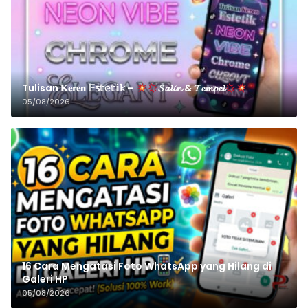
Tulisan 𝐊𝐞𝐫𝐞𝐧 𝔼𝕤𝕥𝕖𝕥𝕚𝕜 –
𝓢𝓪𝓵𝓲𝓷 & 𝓣𝓮𝓶𝓹𝓮𝓵
05/08/2026
16 Cara Mengatasi Foto WhatsApp yang Hilang di
Galeri HP
05/08/2026