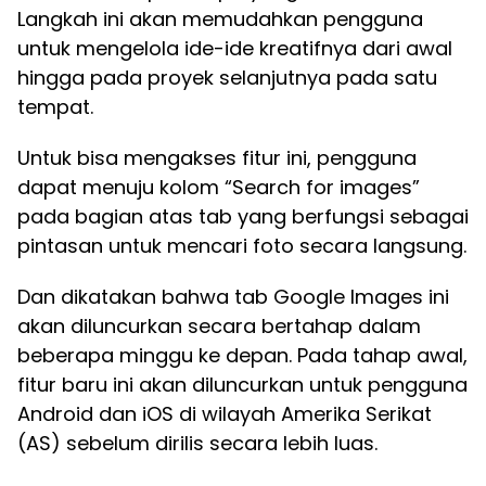
Langkah ini akan memudahkan pengguna
untuk mengelola ide-ide kreatifnya dari awal
hingga pada proyek selanjutnya pada satu
tempat.
Untuk bisa mengakses fitur ini, pengguna
dapat menuju kolom “Search for images”
pada bagian atas tab yang berfungsi sebagai
pintasan untuk mencari foto secara langsung.
Dan dikatakan bahwa tab Google Images ini
akan diluncurkan secara bertahap dalam
beberapa minggu ke depan. Pada tahap awal,
fitur baru ini akan diluncurkan untuk pengguna
Android dan iOS di wilayah Amerika Serikat
(AS) sebelum dirilis secara lebih luas.