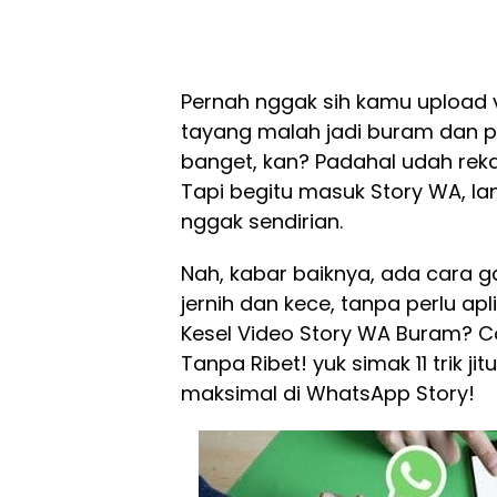
Pernah nggak sih kamu upload 
tayang malah jadi buram dan 
banget, kan? Padahal udah reka
Tapi begitu masuk Story WA, l
nggak sendirian.
Nah, kabar baiknya, ada cara 
jernih dan kece, tanpa perlu apl
Kesel Video Story WA Buram? Cob
Tanpa Ribet! yuk simak 11 trik j
maksimal di WhatsApp Story!