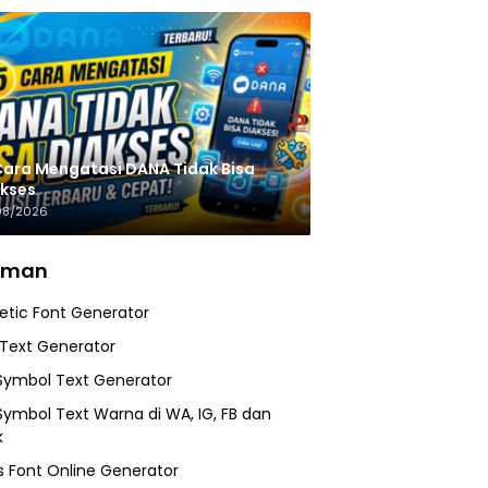
Cara Mengatasi DANA Tidak Bisa
kses
08/2026
aman
etic Font Generator
 Text Generator
Symbol Text Generator
Symbol Text Warna di WA, IG, FB dan
k
 Font Online Generator