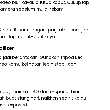
video blur kayak ditutup kabut. Cukup lap
u kamera sebelum mulai rekam.
alau di luar ruangan, pagi atau sore jadi
mi lagi cantik-cantiknya.
ilizer
a jadi berantakan. Gunakan tripod kecil
deo kamu kelihatan lebih stabil dan
ual, mainkan ISO dan eksposur biar
h buat siang hari, naikkan sedikit kalau
 overexposed.