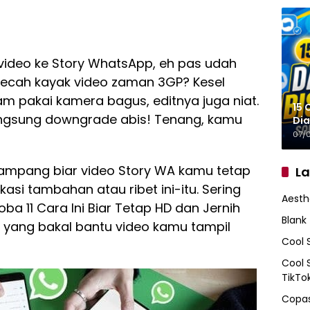
video ke Story WhatsApp, eh pas udah
pecah kayak video zaman 3GP? Kesel
m pakai kamera bagus, editnya juga niat.
15 
angsung downgrade abis! Tenang, kamu
Dia
07/
gampang biar video Story WA kamu tetap
L
ikasi tambahan atau ribet ini-itu. Sering
Aesth
a 11 Cara Ini Biar Tetap HD dan Jernih
Blank
itu yang bakal bantu video kamu tampil
Cool 
Cool 
TikTo
Copas