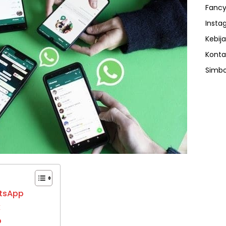
Fancy
Insta
Kebija
Konta
Simbo
hatsApp
k
b