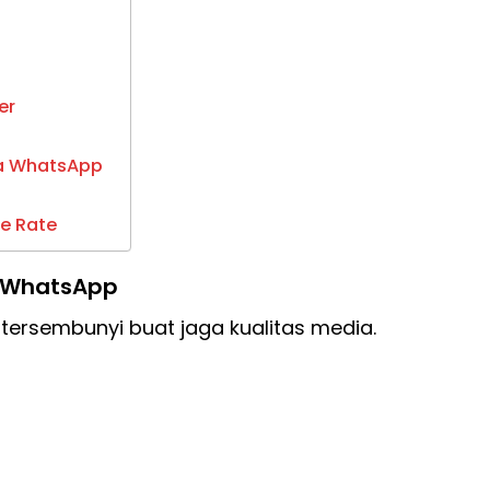
zer
ra WhatsApp
me Rate
 di WhatsApp
tersembunyi buat jaga kualitas media.