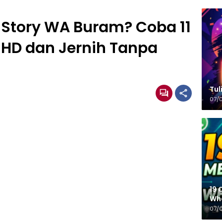
o Story WA Buram? Coba 11
p HD dan Jernih Tanpa
Tulisa
07/
19 
Wh
07/