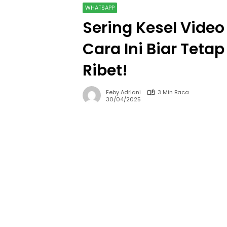
WHATSAPP
Sering Kesel Vide
Cara Ini Biar Teta
Ribet!
Feby Adriani
3 Min Baca
30/04/2025