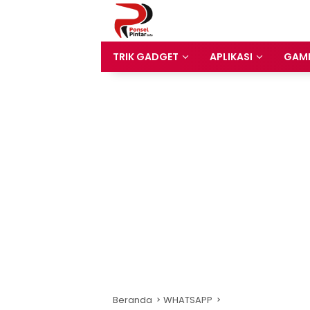
Langsung
ke
konten
TRIK GADGET
APLIKASI
GAM
Beranda
WHATSAPP