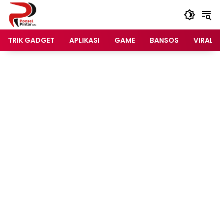
Langsung
ke
konten
TRIK GADGET
APLIKASI
GAME
BANSOS
VIRAL