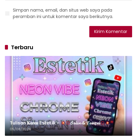
Simpan nama, email, dan situs web saya pada
peramban ini untuk komentar saya berikutnya.
Terbaru
Tulisan 𝐊𝐞𝐫𝐞𝐧 𝔼𝕤𝕥𝕖𝕥𝕚𝕜 –
𝓢𝓪𝓵𝓲𝓷 & 𝓣𝓮𝓶𝓹𝓮𝓵
05/08/2026