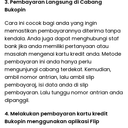
3. Pembayaran Langsung di Cabang
Bukopin
Cara ini cocok bagi anda yang ingin
memastikan pembayarannya diterima tanpa
kendala. Anda juga dapat menghubungi staf
bank jika anda memiliki pertanyaan atau
masalah mengenai kartu kredit anda. Metode
pembayaran ini anda hanya perlu
mengunjungi cabang terdekat. Kemudian,
ambil nomor antrian, lalu ambil slip
pembayaraj, isi data anda di slip
pembayaran. Lalu tunggu nomor antrian anda
dipanggil.
4. Melakukan pembayaran kartu kredit
Bukopin menggunakan aplikasi Flip