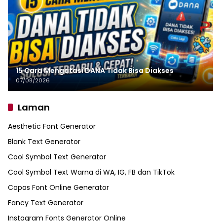
15 Cara Mengatasi DANA Tidak Bisa Diakses
07/08/2026
Laman
Aesthetic Font Generator
Blank Text Generator
Cool Symbol Text Generator
Cool Symbol Text Warna di WA, IG, FB dan TikTok
Copas Font Online Generator
Fancy Text Generator
Instagram Fonts Generator Online