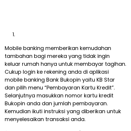
Mobile banking memberikan kemudahan
tambahan bagi mereka yang tidak ingin
keluar rumah hanya untuk membayar tagihan.
Cukup login ke rekening anda di aplikasi
mobile banking Bank Bukopin yaitu KB Star
dan pilih menu “Pembayaran Kartu Kredit”.
Selanjutnya masukkan nomor kartu kredit
Bukopin anda dan jumlah pembayaran.
Kemudian ikuti instruksi yang diberikan untuk
menyelesaikan transaksi anda.