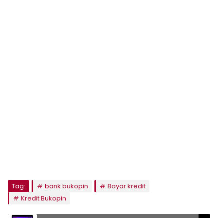
Tag:
bank bukopin
Bayar kredit
Kredit Bukopin