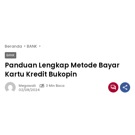
Beranda
BANK
BANK
Panduan Lengkap Metode Bayar
Kartu Kredit Bukopin
Megawati
3 Min Baca
02/08/2024