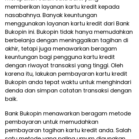
memberikan layanan kartu kredit kepada
nasabahnya. Banyak keuntungan
menggunakan layanan kartu kredit dari Bank
Bukopin ini. Bukopin tidak hanya memudahkan
berbelanja dengan meninggalkan tagihan di
akhir, tetapi juga menawarkan beragam
keuntungan bagi pengguna kartu kredit
dengan riwayat transaksi yang tinggi. Oleh
karena itu, lakukan pembayaran kartu kredit
Bukopin anda tepat waktu untuk menghindari
denda dan simpan catatan transaksi dengan
baik.
Bank Bukopin menawarkan beragam metode
pembayaran untuk memudahkan
pembayaran tagihan kartu kredit anda. Salah
satu metode yang paling umum digunakan