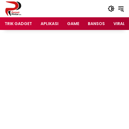
Langsung
ke
konten
TRIK GADGET
APLIKASI
GAME
BANSOS
VIRAL