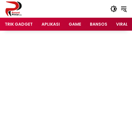
Langsung
ke
konten
TRIK GADGET
APLIKASI
GAME
BANSOS
VIRAL