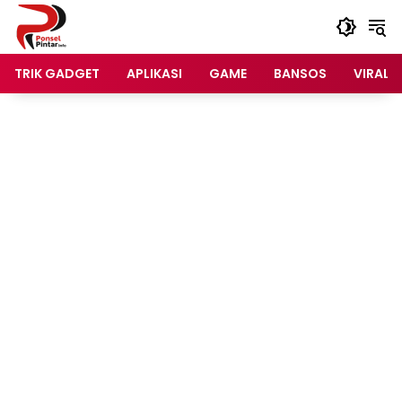
Langsung
ke
konten
TRIK GADGET
APLIKASI
GAME
BANSOS
VIRAL