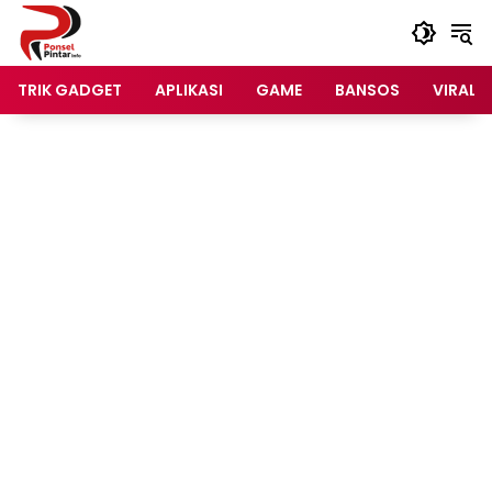
Langsung
ke
konten
TRIK GADGET
APLIKASI
GAME
BANSOS
VIRAL