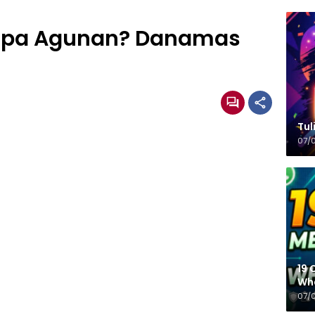
npa Agunan? Danamas
Tulisa
07/
19 
Wh
07/