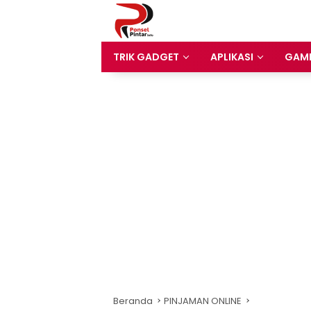
Langsung
ke
konten
TRIK GADGET
APLIKASI
GAM
Beranda
PINJAMAN ONLINE