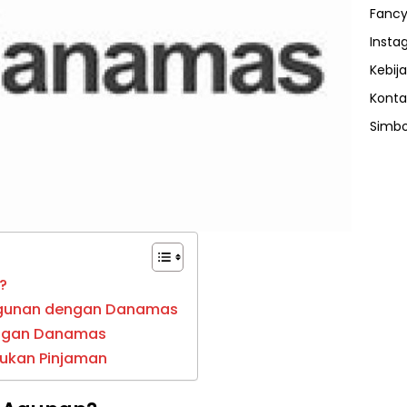
Fancy
Insta
Kebija
Konta
Simbo
?
Agunan dengan Danamas
engan Danamas
ukan Pinjaman