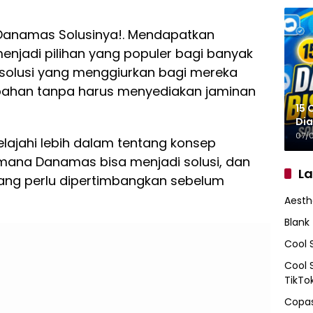
Danamas Solusinya!. Mendapatkan
enjadi pilihan yang populer bagi banyak
solusi yang menggiurkan bagi mereka
han tanpa harus menyediakan jaminan
15 
Dia
07/
jelajahi lebih dalam tentang konsep
mana Danamas bisa menjadi solusi, dan
L
ang perlu dipertimbangkan sebelum
Aesth
Blank
Cool 
Cool 
TikTo
Copas