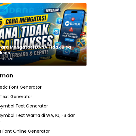
Cara Mengatasi DANA Tidak Bisa
kses
08/2026
aman
etic Font Generator
 Text Generator
Symbol Text Generator
Symbol Text Warna di WA, IG, FB dan
k
 Font Online Generator