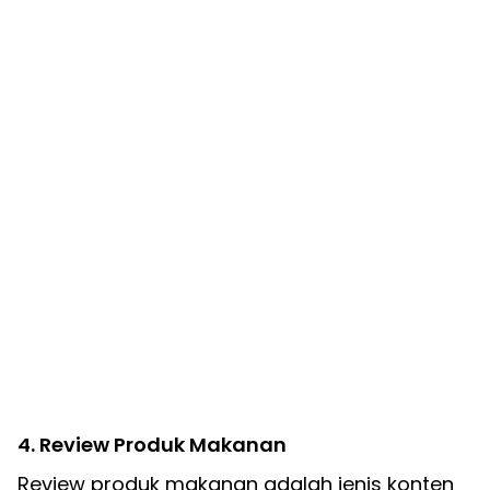
4.
Review Produk Makanan
Review produk makanan adalah jenis konten