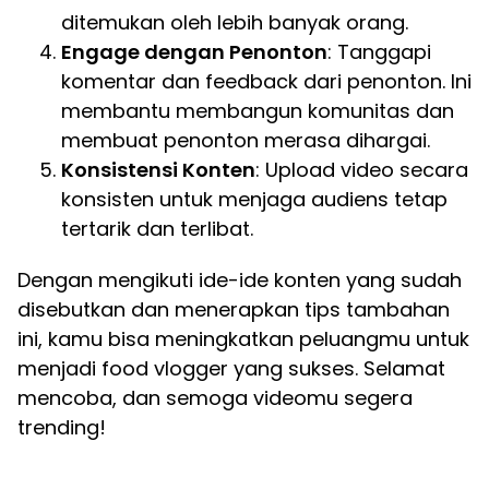
ditemukan oleh lebih banyak orang.
Engage dengan Penonton
: Tanggapi
komentar dan feedback dari penonton. Ini
membantu membangun komunitas dan
membuat penonton merasa dihargai.
Konsistensi Konten
: Upload video secara
konsisten untuk menjaga audiens tetap
tertarik dan terlibat.
Dengan mengikuti ide-ide konten yang sudah
disebutkan dan menerapkan tips tambahan
ini, kamu bisa meningkatkan peluangmu untuk
menjadi food vlogger yang sukses. Selamat
mencoba, dan semoga videomu segera
trending!