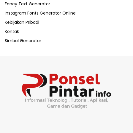
Fancy Text Generator
Instagram Fonts Generator Online
Kebijakan Pribadi
Kontak
Simbol Generator