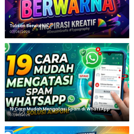
Tulisan‌‌‌‌‌‌‌‌‌‌‌‌‌‌‌‌ Berwarna
07/08/2026
19 Cara Mudah Mengatasi Spam di WhatsApp
07/08/2026