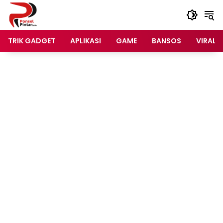
Langsung
ke
konten
TRIK GADGET
APLIKASI
GAME
BANSOS
VIRAL