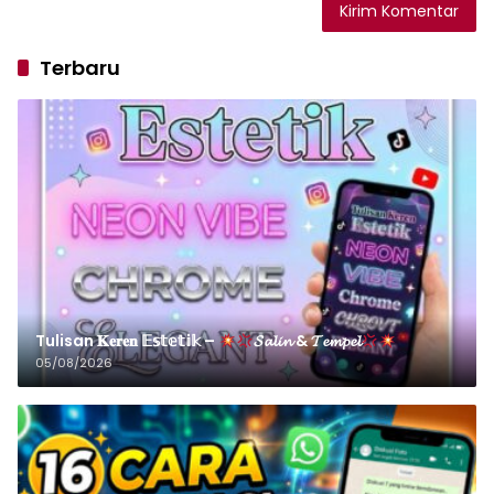
Terbaru
Tulisan 𝐊𝐞𝐫𝐞𝐧 𝔼𝕤𝕥𝕖𝕥𝕚𝕜 –
𝓢𝓪𝓵𝓲𝓷 & 𝓣𝓮𝓶𝓹𝓮𝓵
05/08/2026