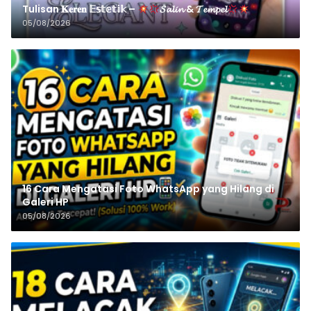
Tulisan 𝐊𝐞𝐫𝐞𝐧 𝔼𝕤𝕥𝕖𝕥𝕚𝕜 –
𝓢𝓪𝓵𝓲𝓷 & 𝓣𝓮𝓶𝓹𝓮𝓵
05/08/2026
16 Cara Mengatasi Foto WhatsApp yang Hilang di
Galeri HP
05/08/2026