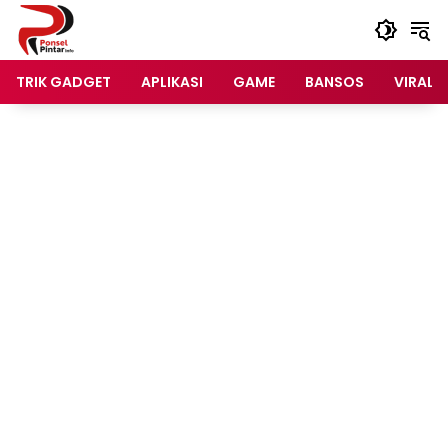
Langsung
ke
konten
TRIK GADGET
APLIKASI
GAME
BANSOS
VIRAL