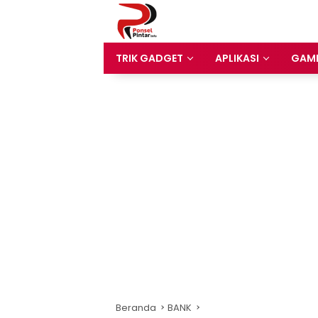
Langsung
ke
konten
TRIK GADGET
APLIKASI
GAM
Beranda
BANK