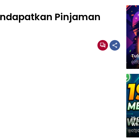
endapatkan Pinjaman
Tulisa
07/
19 
Wh
07/