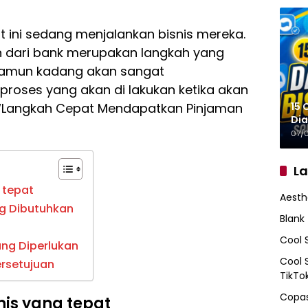
 ini sedang menjalankan bisnis mereka.
 dari bank merupakan langkah yang
. namun kadang akan sangat
roses yang akan di lakukan ketika akan
15 
 “Langkah Cepat Mendapatkan Pinjaman
Dia
07/
L
 tepat
Aesth
g Dibutuhkan
Blank
Cool 
ng Diperlukan
Cool 
rsetujuan
TikTo
Copas
is yang tepat