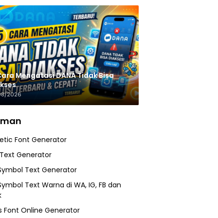
Cara Mengatasi DANA Tidak Bisa
kses
08/2026
aman
etic Font Generator
 Text Generator
Symbol Text Generator
Symbol Text Warna di WA, IG, FB dan
k
 Font Online Generator