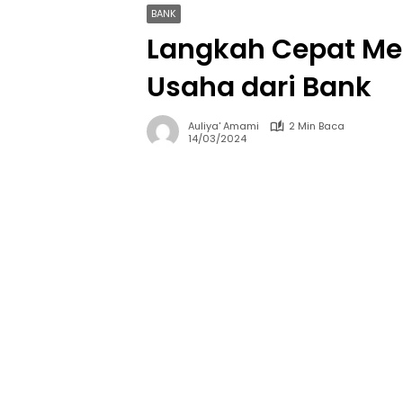
BANK
Langkah Cepat M
Usaha dari Bank
Auliya' Amami
2 Min Baca
14/03/2024