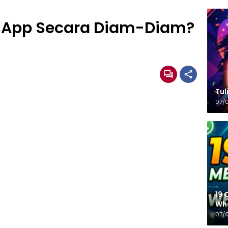
sApp Secara Diam-Diam?
!
Tulisa
07/
19 
Wh
07/