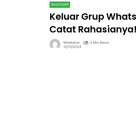
WHATSAPP
Keluar Grup What
Catat Rahasianya
Maelatun
3 Min Baca
13/11/2024