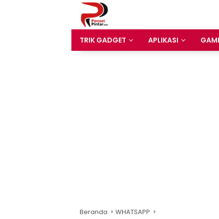
Langsung
ke
konten
TRIK GADGET
APLIKASI
GAM
Beranda
WHATSAPP