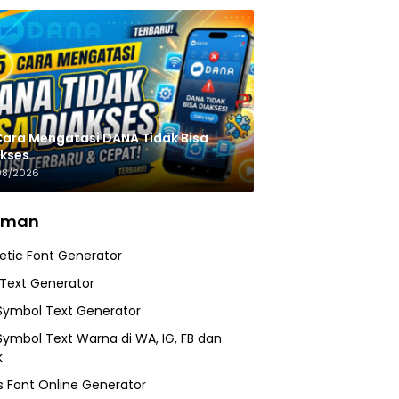
Cara Mengatasi DANA Tidak Bisa
kses
08/2026
aman
etic Font Generator
 Text Generator
Symbol Text Generator
Symbol Text Warna di WA, IG, FB dan
k
 Font Online Generator