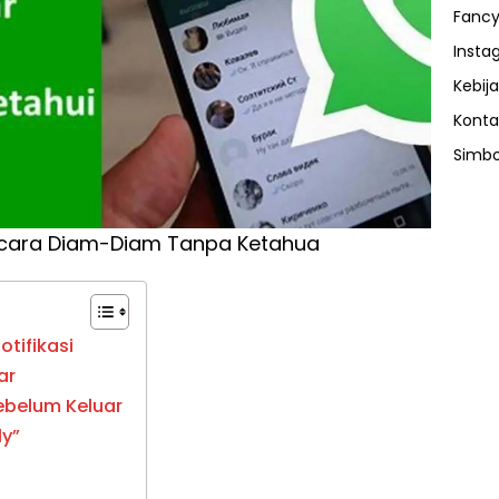
Fancy
Insta
Kebija
Konta
Simbo
ecara Diam-Diam Tanpa Ketahua
tifikasi
ar
Sebelum Keluar
ly”