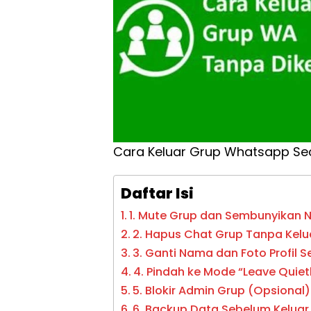
Cara Keluar Grup Whatsapp S
Daftar Isi
1. Mute Grup dan Sembunyikan No
2. Hapus Chat Grup Tanpa Kelu
3. Ganti Nama dan Foto Profil 
4. Pindah ke Mode “Leave Quiet
5. Blokir Admin Grup (Opsional)
6. Backup Data Sebelum Keluar