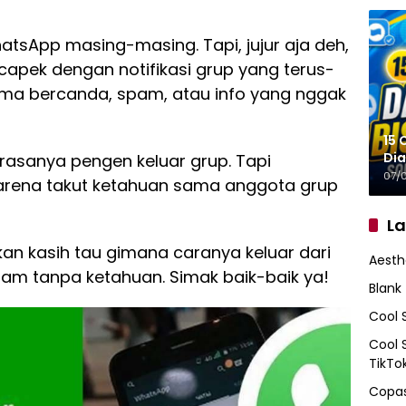
tsApp masing-masing. Tapi, jujur aja deh,
capek dengan notifikasi grup yang terus-
cuma bercanda, spam, atau info yang nggak
15 
Dia
 rasanya pengen keluar grup. Tapi
07/
arena takut ketahuan sama anggota grup
L
 akan kasih tau gimana caranya keluar dari
Aesth
m tanpa ketahuan. Simak baik-baik ya!
Blank
Cool 
Cool 
TikTo
Copas