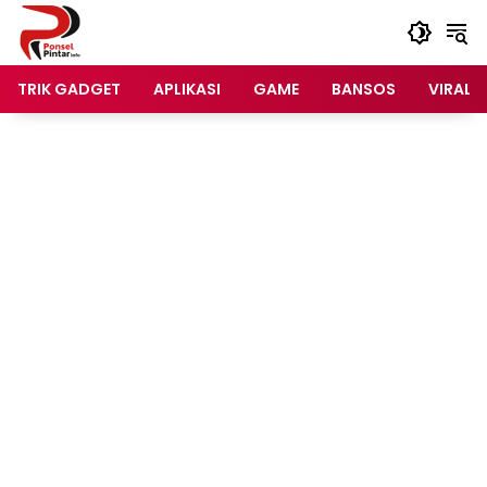
Langsung
ke
konten
TRIK GADGET
APLIKASI
GAME
BANSOS
VIRAL