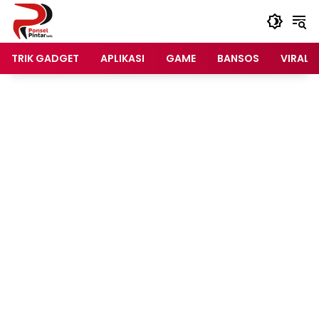
Langsung
ke
konten
TRIK GADGET
APLIKASI
GAME
BANSOS
VIRAL