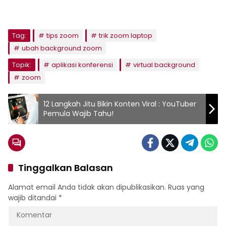
Tag:
tips zoom
trik zoom laptop
ubah background zoom
Topik:
aplikasi konferensi
virtual background
zoom
12 Langkah Jitu Bikin Konten Viral : YouTuber
Pemula Wajib Tahu!
Tinggalkan Balasan
Alamat email Anda tidak akan dipublikasikan.
Ruas yang
wajib ditandai
*