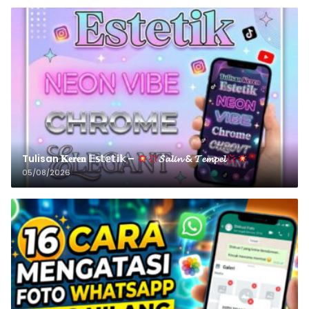
Tulisan 𝐊𝐞𝐫𝐞𝐧 𝔼𝕤𝕥𝕖𝕥𝕚𝕜 –
𝓢𝓪𝓵𝓲𝓷 & 𝓣𝓮𝓶𝓹𝓮𝓵
05/08/2026