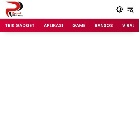
Langsung
ke
konten
TRIK GADGET
APLIKASI
GAME
BANSOS
VIRAL