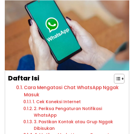
Daftar Isi
Cara Mengatasi Chat WhatsApp Nggak
Masuk
1. Cek Koneksi Internet
2. Periksa Pengaturan Notifikasi
WhatsApp
3. Pastikan Kontak atau Grup Nggak
Dibisukan