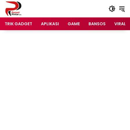
Langsung
ke
konten
TRIK GADGET
APLIKASI
GAME
BANSOS
VIRAL