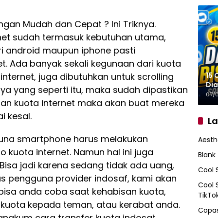
ngan Mudah dan Cepat ? Ini Triknya.
rnet sudah termasuk kebutuhan utama,
ri android maupun iphone pasti
t. Ada banyak sekali kegunaan dari kuota
15 
internet, juga dibutuhkan untuk scrolling
Dia
inya yang seperti itu, maka sudah dipastikan
07/
san kuota internet maka akan buat mereka
 kesal.
L
gguna smartphone harus melakukan
Aesth
o kuota internet. Namun hal ini juga
Blank
isa jadi karena sedang tidak ada uang,
Cool 
us pengguna provider indosaf, kami akan
Cool 
bisa anda coba saat kehabisan kuota,
TikTo
 kuota kepada teman, atau kerabat anda.
Copas
rangkum cara transfer kuota indosat