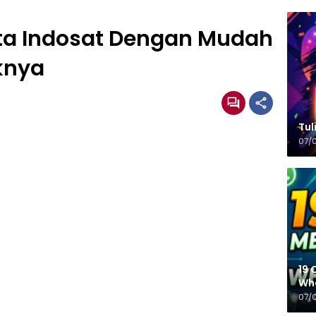
ota Indosat Dengan Mudah
iknya
Tulisa
07/
19 
Wh
07/