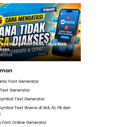
Cara Mengatasi DANA Tidak Bisa
kses
08/2026
aman
etic Font Generator
 Text Generator
Symbol Text Generator
Symbol Text Warna di WA, IG, FB dan
k
 Font Online Generator