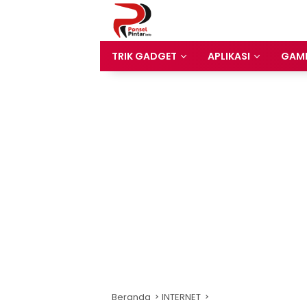
Langsung
ke
konten
TRIK GADGET
APLIKASI
GAM
Beranda
INTERNET