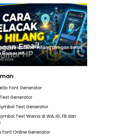
Cara Melacak HP Hilang dengan Email
n Nomor HP
08/2026
aman
etic Font Generator
 Text Generator
Symbol Text Generator
Symbol Text Warna di WA, IG, FB dan
k
 Font Online Generator