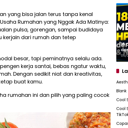
an yang bisa jalan terus tanpa kenal
Ide Usaha Rumahan yang Nggak Ada Matinya:
 jualan pulsa, gorengan, sampai budidaya
kerjain dari rumah dan tetep
18 
da
05/
dal besar, tapi peminatnya selalu ada.
engen kerja santai, bebas ngatur waktu,
L
mah. Dengan sedikit niat dan kreativitas,
 tetap buat kamu.
Aesth
Blank
ha rumahan ini dan pilih yang paling cocok
Cool 
Cool 
TikTo
Copas