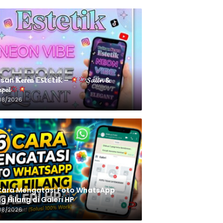
an 𝐊𝐞𝐫𝐞𝐧 𝔼𝕤𝕥𝕖𝕥𝕚𝕜 –
𝓢𝓪𝓵𝓲𝓷 &
𝓹𝓮𝓵
08/2026
Cara Mengatasi Foto WhatsApp
g Hilang di Galeri HP
08/2026