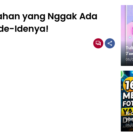
ahan yang Nggak Ada
Ide-Idenya!
Tulis
𝓣𝓮𝓶
05/
16 
yan
05/