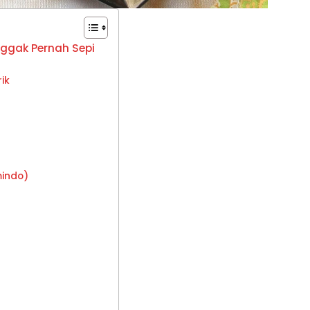
ggak Pernah Sepi
rik
mindo)