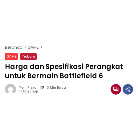
Beranda
GAME
GAME
Terbaru
Harga dan Spesifikasi Perangkat
untuk Bermain Battlefield 6
Yeni Rizka
3 Min Baca
14/10/2025