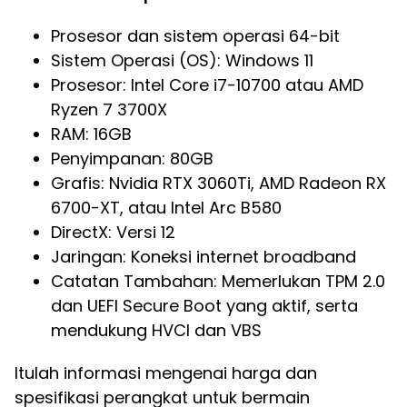
Prosesor dan sistem operasi 64-bit
Sistem Operasi (OS): Windows 11
Prosesor: Intel Core i7-10700 atau AMD
Ryzen 7 3700X
RAM: 16GB
Penyimpanan: 80GB
Grafis: Nvidia RTX 3060Ti, AMD Radeon RX
6700-XT, atau Intel Arc B580
DirectX: Versi 12
Jaringan: Koneksi internet broadband
Catatan Tambahan: Memerlukan TPM 2.0
dan UEFI Secure Boot yang aktif, serta
mendukung HVCI dan VBS
Itulah informasi mengenai harga dan
spesifikasi perangkat untuk bermain