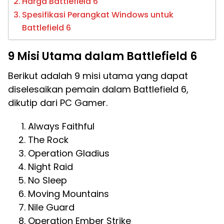
Harga Battlefield 6
Spesifikasi Perangkat Windows untuk
Battlefield 6
9 Misi Utama dalam Battlefield 6
Berikut adalah 9 misi utama yang dapat
diselesaikan pemain dalam Battlefield 6,
dikutip dari PC Gamer.
Always Faithful
The Rock
Operation Gladius
Night Raid
No Sleep
Moving Mountains
Nile Guard
Operation Ember Strike