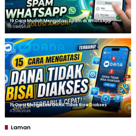
19 Cara Mudah Mengatasi Spam di WhatsApp
07/08/2026
15 Cara Mengatasi DANA Tidak Bisa Diakses
07/08/2026
Laman