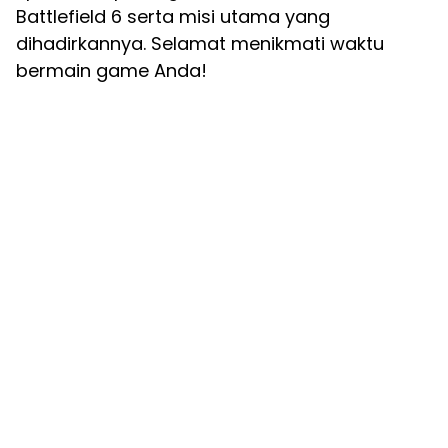
Battlefield 6 serta misi utama yang
dihadirkannya. Selamat menikmati waktu
bermain game Anda!