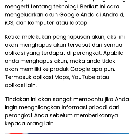
mengerti tentang teknologi. Berikut ini cara
mengeluarkan akun Google Anda di Android,
iOS, dan komputer atau laptop.
Ketika melakukan penghapusan akun, aksi ini
akan menghapus akun tersebut dari semua
aplikasi yang terdapat di perangkat. Apabila
anda menghapus akun, maka anda tidak
akan memiliki ke produk Google apa pun.
Termasuk aplikasi Maps, YouTube atau
aplikasi lain.
Tindakan ini akan sangat membantu jika Anda
ingin menghilangkan informasi pribadi dari
perangkat Anda sebelum memberikannya
kepada orang lain.