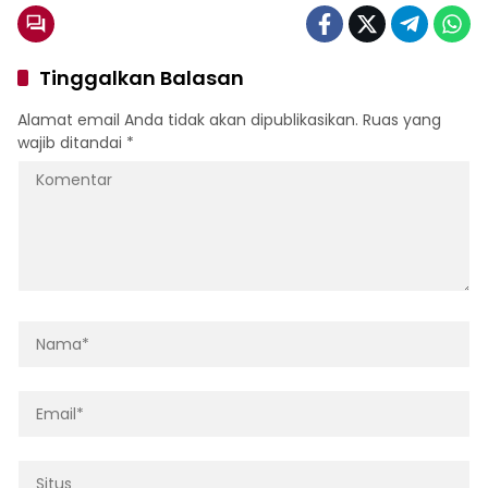
Tinggalkan Balasan
Alamat email Anda tidak akan dipublikasikan.
Ruas yang
wajib ditandai
*