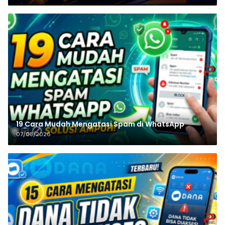
19 Cara Mudah Mengatasi Spam di WhatsApp
07/08/2026