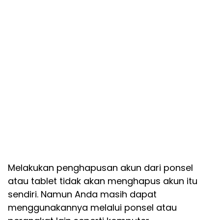
Melakukan penghapusan akun dari ponsel
atau tablet tidak akan menghapus akun itu
sendiri. Namun Anda masih dapat
menggunakannya melalui ponsel atau