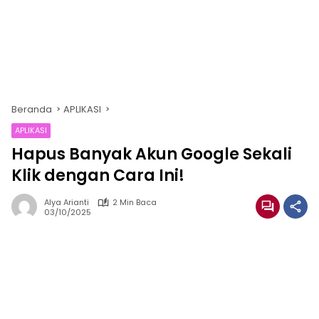
Beranda
APLIKASI
APLIKASI
Hapus Banyak Akun Google Sekali
Klik dengan Cara Ini!
Alya Arianti
2 Min Baca
03/10/2025