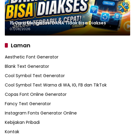
15 Cara Mengatasi DANA Tidak Bisa Diakses
07/08/2026
Laman
Aesthetic Font Generator
Blank Text Generator
Cool Symbol Text Generator
Cool Symbol Text Warna di WA, IG, FB dan TikTok
Copas Font Online Generator
Fancy Text Generator
Instagram Fonts Generator Online
Kebijakan Pribadi
Kontak