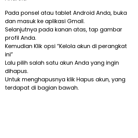
Pada ponsel atau tablet Android Anda, buka
dan masuk ke aplikasi Gmail.
Selanjutnya pada kanan atas, tap gambar
profil Anda.
Kemudian Klik opsi “Kelola akun di perangkat
ini”
Lalu pilih salah satu akun Anda yang ingin
dihapus.
Untuk menghapusnya klik Hapus akun, yang
terdapat di bagian bawah.