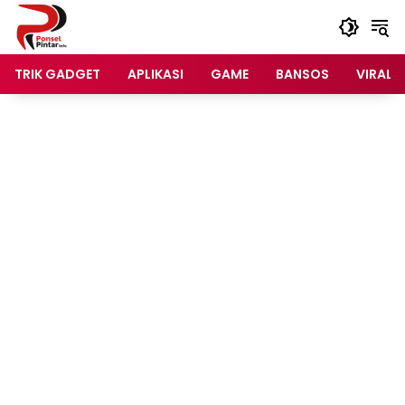
Langsung
ke
konten
TRIK GADGET
APLIKASI
GAME
BANSOS
VIRAL